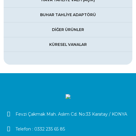
BUHAR TAHLİYE ADAPTÖRÜ
DİĞER ÜRÜNLER
KÜRESEL VANALAR
Fevzi Çakmak Mah. Aslım Cd. No:33 Karatay / KONYA
Telefon :
0332 235 65 85