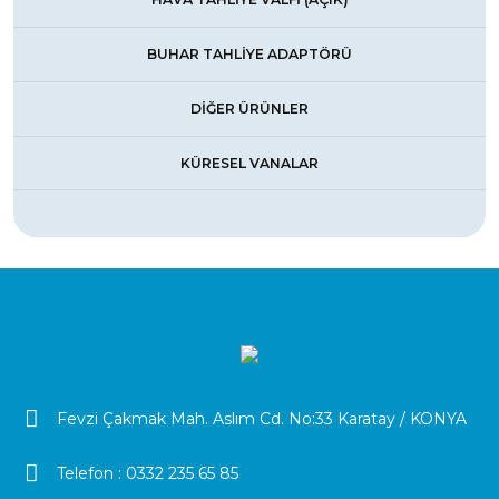
BUHAR TAHLİYE ADAPTÖRÜ
DİĞER ÜRÜNLER
KÜRESEL VANALAR
Fevzi Çakmak Mah. Aslım Cd. No:33 Karatay / KONYA
Telefon :
0332 235 65 85