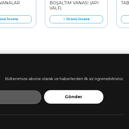
 VANALAR
BOŞALTIM VANASI (API
TAB
VALF)
nü İncele
Ürünü İncele
Bültenimize abone olarak ve haberlerden ilk siz ögrenebilirsiniz.
Gönder