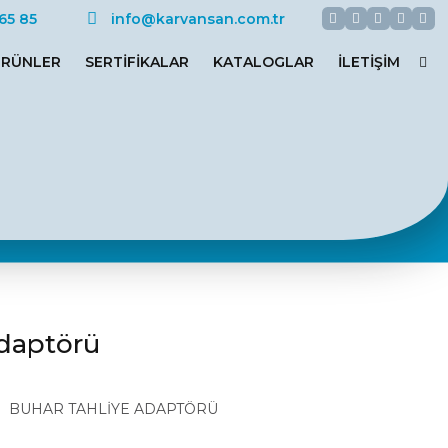
Facebook
Twitter
Google+
Youtu
Ins
65 85
info@karvansan.com.tr
RÜNLER
SERTIFIKALAR
KATALOGLAR
İLETIŞIM
Adaptörü
BUHAR TAHLİYE ADAPTÖRÜ