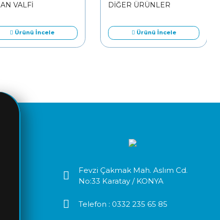
AN VALFİ
DİĞER ÜRÜNLER
Ürünü İncele
Ürünü İncele
Fevzi Çakmak Mah. Aslım Cd.
No:33 Karatay / KONYA
Telefon :
0332 235 65 85