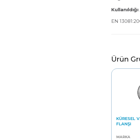
Kullanıldığı
EN 13081:200
Ürün Gr
BAN
KÜRESEL 
BÜRESEL BAŞ VANA
FLANŞI
MARKA
MARKA