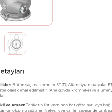
etayları
ikler:
Bütün saç malzemeler ST 37, Alüminyum parçalar ETAL 1
stra olarak imal edilmiştir. (Ana gövde kromnikel ve alüminyu
lar.
kli ve Amacı:
Tankerin üst kısmında her göze ayrı, ayrı ba
ankın ölçümü sağlanır. Nefeslik ve valfler sayesinde tank içi