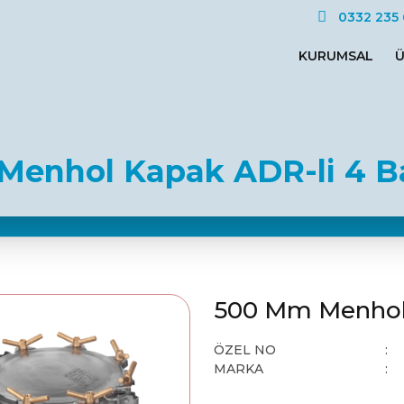
0332 235 
KURUMSAL
Ü
enhol Kapak ADR-li 4 B
500 Mm Menhol 
ÖZEL NO
MARKA