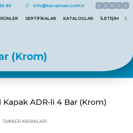
Facebook
Twitter
Google+
Youtu
Ins
65 85
info@karvansan.com.tr
RÜNLER
SERTIFIKALAR
KATALOGLAR
İLETIŞIM
ar (Krom)
Kapak ADR-li 4 Bar (Krom)
TANKER KAPAKLARI