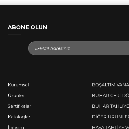
ABONE OLUN
Kurumsal
BOŞALTIM VANAS
Ürünler
BUHAR GERİ DÖN
Müşteri Temsilcisi
Sertifikalar
BUHAR TAHLİY
çevrimiçi
Kataloglar
DİĞER ÜRÜNLE
Sitemize hoş geldiniz! Size nasıl
yardımcı olabilirim?
İletişim
HAVA TAHLİYE VA