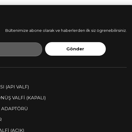
Bültenimize abone olarak ve haberlerden ilk siz ögrenebilirsiniz.
Gönder
I (API VALF)
ÜŞ VALFİ (KAPALI)
E ADAPTÖRÜ
R
LFİ (AÇIK)