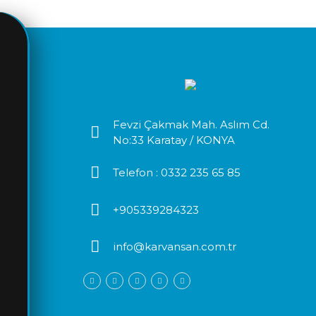
Fevzi Çakmak Mah. Aslım Cd.
No:33 Karatay / KONYA
Telefon :
0332 235 65 85
+905339284323
info@karvansan.com.tr