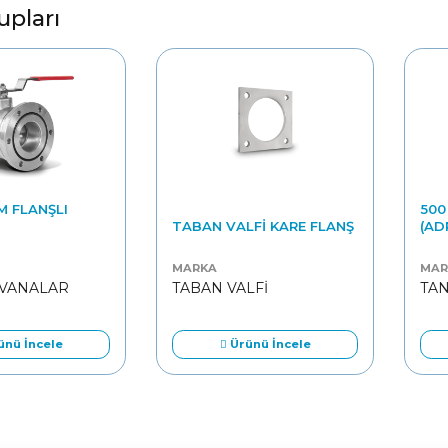
upları
M FLANŞLI
500
TABAN VALFI KARE FLANŞ
(ADR
MARKA
MAR
 VANALAR
TABAN VALFİ
TA
nü İncele
Ürünü İncele